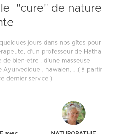
ble "cure" de nature
nte
 quelques jours dans nos gîtes pour
érapeute, d'un professeur de Hatha
de bien-etre , d'une masseuse
yurvedique , hawaien, ....( à partir
 dernier service )
 avec
NATUROPATHIE