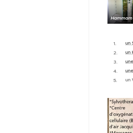
Hammam 2
un 
un
une
une
un 