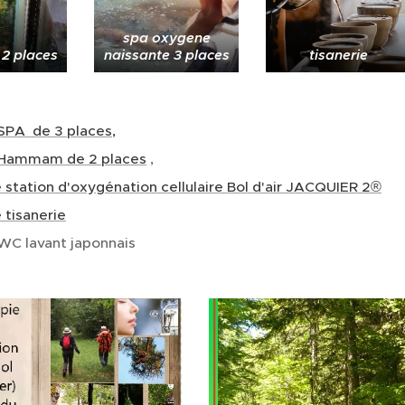
spa oxygene
 places
naissante 3 places
tisanerie
SPA de 3 places,
 Hammam de 2 places
,
 station d'oxygénation cellulaire Bol d'air JACQUIER 2®
 tisanerie
WC lavant japonnais