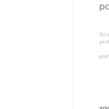
po
En 
pro
prof
YOG