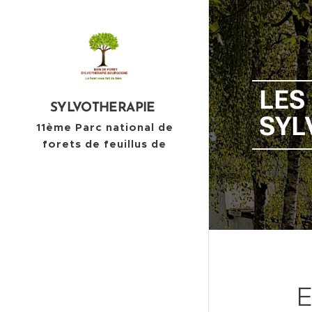
LES
SYLVOTHERAPIE
SYL
11ème Parc national de
forets de feuillus de
Bourgogne et
Champagne
E