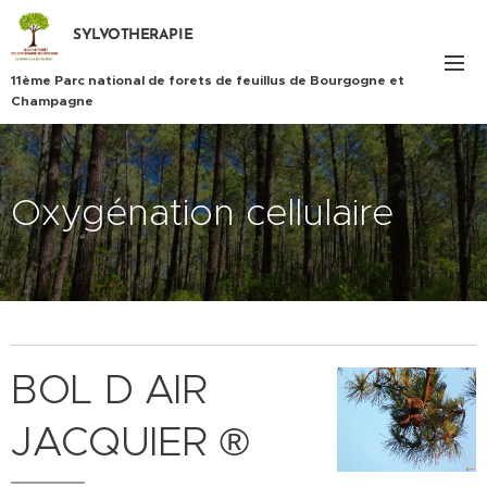
SYLVOTHERAPIE
11ème Parc national de forets de feuillus de Bourgogne et
Champagne
Oxygénation cellulaire
BOL D AIR
JACQUIER ®