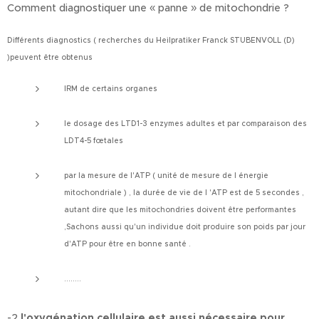
Comment diagnostiquer une « panne » de mitochondrie ?
Différents diagnostics ( recherches du Heilpratiker Franck STUBENVOLL (D)
)peuvent être obtenus
IRM de certains organes
le dosage des LTD1-3 enzymes adultes et par comparaison des
LDT4-5 fœtales
par la mesure de l'ATP ( unité de mesure de l énergie
mitochondriale ) , la durée de vie de l 'ATP est de 5 secondes ,
autant dire que les mitochondries doivent être performantes
,Sachons aussi qu'un individue doit produire son poids par jour
d'ATP pour être en bonne santé .
........
-2
l'oxygénation cellulaire est aussi nécessaire pour